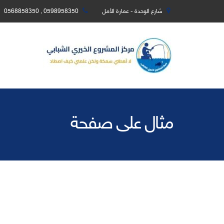
شارع الوحدة - عمارة الأمل
0598958350 , 0568858350
مثال على صفحة