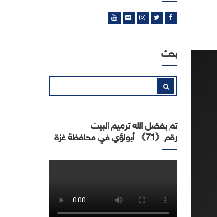
بحث
إبحث
بحث
عن:
تم بفضل الله ترميم البيت
رقم《71》 أبولؤي في محافظة غزة