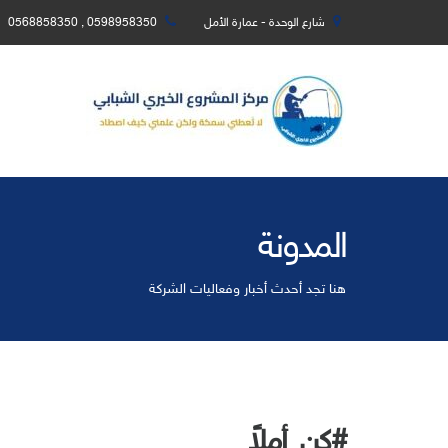
شارع الوحدة - عمارة الأمل
0598958350 , 0568858350
المدونة
هنا تجد أحدث أخبار وفعاليات الشركة
#كن_أملاً