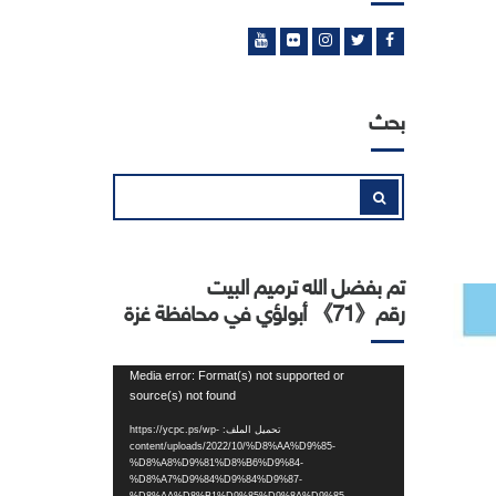
بحث
إبحث
بحث
عن:
تم بفضل الله ترميم البيت
رقم《71》 أبولؤي في محافظة غزة
مشغل
Media error: Format(s) not supported or
source(s) not found
الفيديو
تحميل الملف: https://ycpc.ps/wp-
content/uploads/2022/10/%D8%AA%D9%85-
%D8%A8%D9%81%D8%B6%D9%84-
%D8%A7%D9%84%D9%84%D9%87-