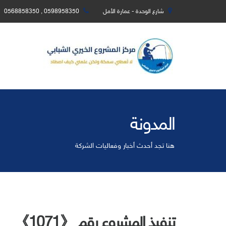
شارع الوحدة - عمارة الأمل
0598958350 , 0568858350
المدونة
هنا تجد أحدث أخبار وفعاليات الشركة
تنفيذ المشروع رقم 《1071》